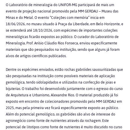
O Laboratório de mineralogia do UNIFOR-MG participará de mais um
evento de projeção nacional promovido pela MM GERDAU – Museu das
Minas e do Metal. O evento
“Coleções com memória” inicia em
18/06/2026, no museu situado à Praça da Liberdade, em
Belo Horizonte, e
se estenderá até 18/10/2026, com espécimes de importantes coleções
mineralógicas ficarão expostos ao público. O curador do Laboratório de
Mineralogia, Prof. Anísio Cláudio Rios Fonseca, enviou especificamente
materiais que são pesquisados na
instituição, sendo que alguns já foram
alvos de artigos científicos publicados.
Dentre os espécimes enviados, estão rochas gabróides saussuritizadas que
são pesquisadas na instituição como possíveis materiais de aplicação
gemológica, tendo sidolapidados e utilizados na confecção de joias e
bijuterias. O trabalho foi desenvolvido
juntamente com o egresso do curso
de Arquitetura e Urbanismo, Alexandre Rios. O material produzido já foi
exposto em encontro de colecionadores promovido pelo MM GERDAU em
2025, mas pela primeira vez ficará especificamente exposto ao público.
Além do potencial gemológico, os gabróides são alvo de interesse do
agronegócio como fonte de
nutrientes através da rochagem. Este
potencial de litotipos como fonte de nutrientes é muito
discutido no curso