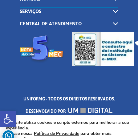
SERVIÇOS
CENTRAL DE ATENDIMENTO
UNIFORMG - TODOS OS DIREITOS RESERVADOS.
Abrir a barra de ferramentas
DESENVOLVIDO POR
AV. DR. ARNALDO DE SENNA, 328 - PALMEIRAS, FORMIGA/MG - CEP:
Este site utiliza cookies e scripts externos para melhorar a sua
experiência.
Acesse nossa
Política de Privacidade
para obter mais
35.574.530