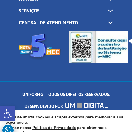
SERVIÇOS
CENTRAL DE ATENDIMENTO
UNIFORMG - TODOS OS DIREITOS RESERVADOS.
Abrir a barra de ferramentas
DESENVOLVIDO POR
AV. DR. ARNALDO DE SENNA, 328 - PALMEIRAS, FORMIGA/MG - CEP:
Este site utiliza cookies e scripts externos para melhorar a sua
experiência.
Acesse nossa
Política de Privacidade
para obter mais
35.574.530