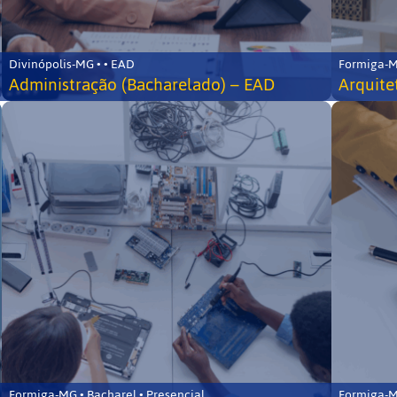
Divinópolis-MG • • EAD
Formiga-MG
Administração (Bacharelado) – EAD
Arquite
Formiga-MG • Bacharel • Presencial
Formiga-MG