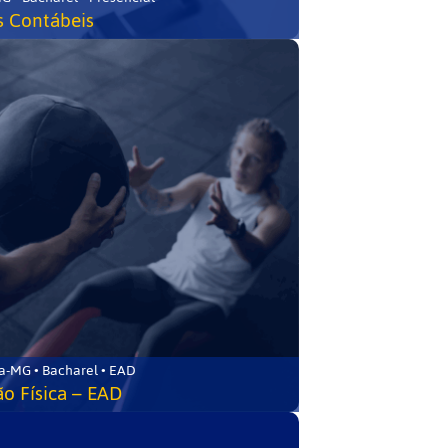
s Contábeis
a-MG • Bacharel • EAD
o Física – EAD