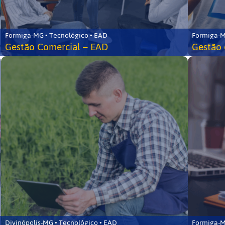
Formiga-MG • Tecnológico • EAD
Formiga-M
Gestão Comercial – EAD
Gestão 
Divinópolis-MG • Tecnológico • EAD
Formiga-M