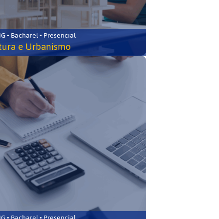
 • Bacharel • Presencial
tura e Urbanismo
 • Bacharel • Presencial