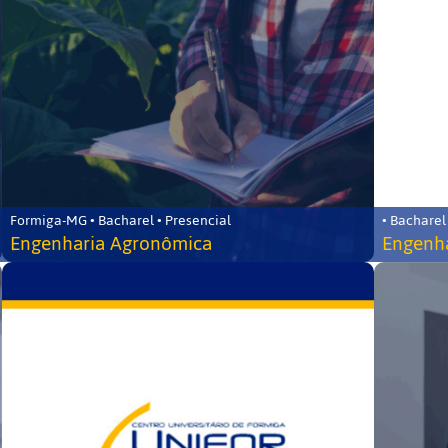
Formiga-MG • Bacharel • Presencial
• Bacharel
Engenharia Agronômica
Engenha