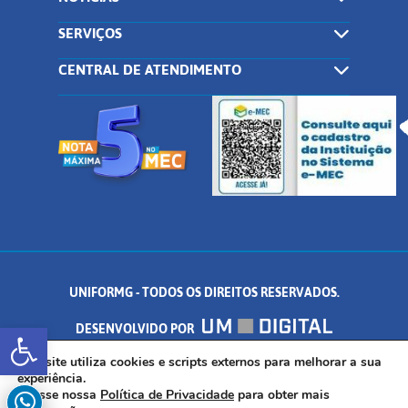
SERVIÇOS
CENTRAL DE ATENDIMENTO
UNIFORMG - TODOS OS DIREITOS RESERVADOS.
Abrir a barra de ferramentas
DESENVOLVIDO POR
AV. DR. ARNALDO DE SENNA, 328 - PALMEIRAS, FORMIGA/MG - CEP:
Este site utiliza cookies e scripts externos para melhorar a sua
experiência.
Acesse nossa
Política de Privacidade
para obter mais
35.574.530