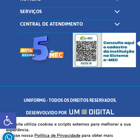
SERVIÇOS
CENTRAL DE ATENDIMENTO
UNIFORMG - TODOS OS DIREITOS RESERVADOS.
Abrir a barra de ferramentas
DESENVOLVIDO POR
AV. DR. ARNALDO DE SENNA, 328 - PALMEIRAS, FORMIGA/MG - CEP:
Este site utiliza cookies e scripts externos para melhorar a sua
experiência.
Acesse nossa
Política de Privacidade
para obter mais
35.574.530