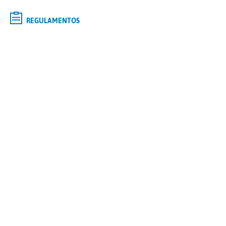
REGULAMENTOS
Selecione o curso de
GRADUAÇÃO
de interesse e saiba mais
Tipo
Modalidade
Polo
Curso
CONTINUAR