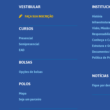
VESTIBULAR
INSTITUC
FAÇA SUA INSCRIÇÃO
História
Infraestrutur
CURSOS
Visão, Missão
Responsabili
Presencial
Conheça o C
Semipresencial
Estrutura e 
EAD
Documentos I
Política de P
BOLSAS
Opções de bolsas
NOTÍCIAS
POLOS
Fique por den
Mapa
Seja um parceiro