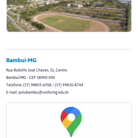
Bambuí-MG
Rua Rodolfo José Chaves, 31, Centro
Bambuí/MG - CEP 38900-000
Telefone: (37) 98805-6958 / (37) 99830-8744
E-mail: polobambui@uniformg.edu.br