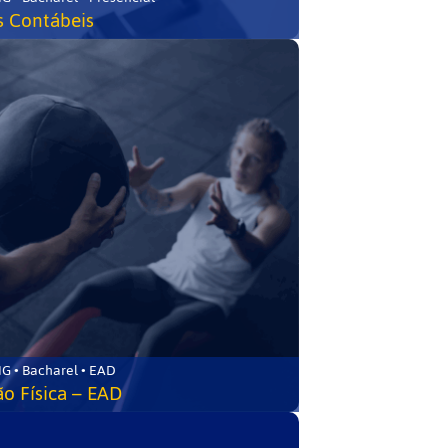
s Contábeis
G • Bacharel • EAD
o Física – EAD