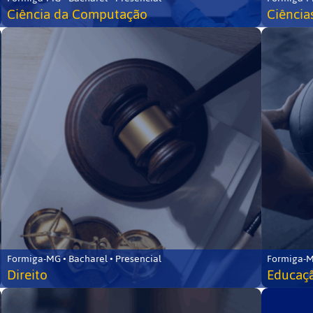
Ciência da Computação
Ciência
Formiga-MG • Bacharel • Presencial
Formiga-M
Direito
Educaçã