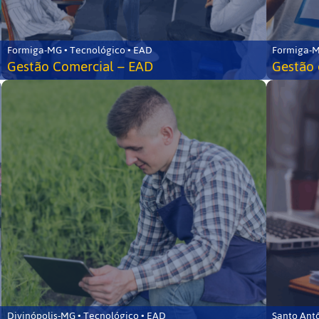
Formiga-MG • Tecnológico • EAD
Formiga-M
Gestão Comercial – EAD
Gestão 
Divinópolis-MG • Tecnológico • EAD
Santo Ant