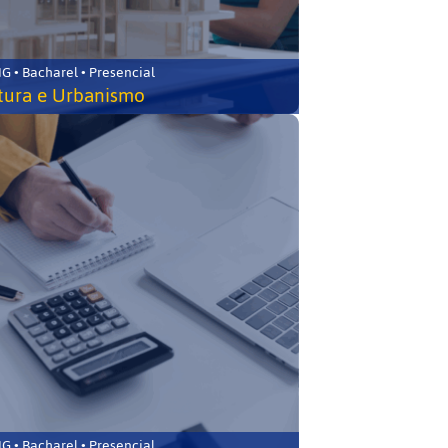
 • Bacharel • Presencial
tura e Urbanismo
 • Bacharel • Presencial