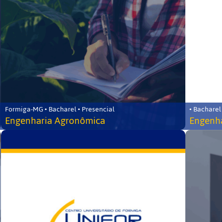
Formiga-MG • Bacharel • Presencial
• Bacharel
Engenharia Agronômica
Engenha