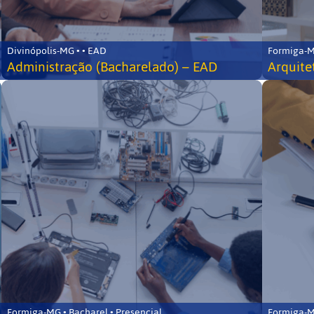
Divinópolis-MG • • EAD
Formiga-MG
Administração (Bacharelado) – EAD
Arquite
Formiga-MG • Bacharel • Presencial
Formiga-MG