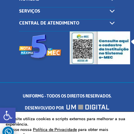
SERVIÇOS
CENTRAL DE ATENDIMENTO
UNIFORMG - TODOS OS DIREITOS RESERVADOS.
Abrir a barra de ferramentas
DESENVOLVIDO POR
AV. DR. ARNALDO DE SENNA, 328 - PALMEIRAS, FORMIGA/MG - CEP:
Este site utiliza cookies e scripts externos para melhorar a sua
experiência.
Acesse nossa
Política de Privacidade
para obter mais
35.574.530