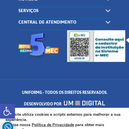
SERVIÇOS
CENTRAL DE ATENDIMENTO
UNIFORMG - TODOS OS DIREITOS RESERVADOS.
Abrir a barra de ferramentas
DESENVOLVIDO POR
AV. DR. ARNALDO DE SENNA, 328 - PALMEIRAS, FORMIGA/MG - CEP:
Este site utiliza cookies e scripts externos para melhorar a sua
experiência.
Acesse nossa
Política de Privacidade
para obter mais
35.574.530