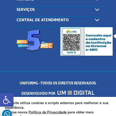
SERVIÇOS
CENTRAL DE ATENDIMENTO
UNIFORMG - TODOS OS DIREITOS RESERVADOS.
Abrir a barra de ferramentas
DESENVOLVIDO POR
AV. DR. ARNALDO DE SENNA, 328 - PALMEIRAS, FORMIGA/MG - CEP:
Este site utiliza cookies e scripts externos para melhorar a sua
experiência.
Acesse nossa
Política de Privacidade
para obter mais
35.574.530