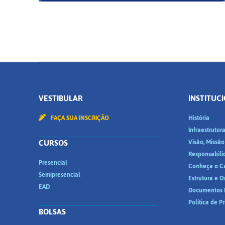
VESTIBULAR
INSTITUC
FAÇA SUA INSCRIÇÃO
História
Infraestrutur
CURSOS
Visão, Missão
Responsabili
Presencial
Conheça o C
Semipresencial
Estrutura e 
EAD
Documentos I
Política de P
BOLSAS