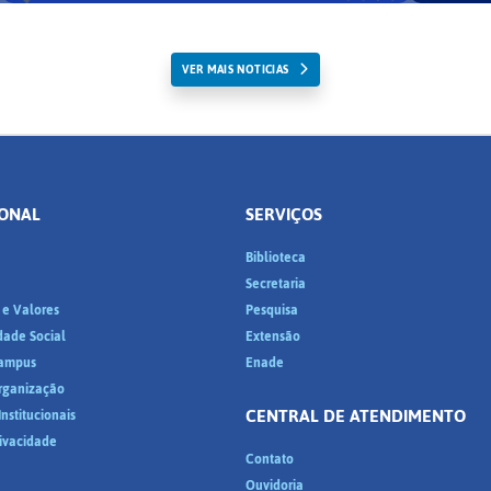
VER MAIS NOTICIAS
IONAL
SERVIÇOS
Biblioteca
a
Secretaria
 e Valores
Pesquisa
dade Social
Extensão
ampus
Enade
Organização
CENTRAL DE ATENDIMENTO
nstitucionais
rivacidade
Contato
Ouvidoria