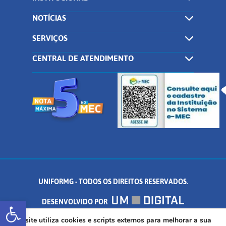
NOTÍCIAS
SERVIÇOS
CENTRAL DE ATENDIMENTO
UNIFORMG - TODOS OS DIREITOS RESERVADOS.
Abrir a barra de ferramentas
DESENVOLVIDO POR
AV. DR. ARNALDO DE SENNA, 328 - PALMEIRAS, FORMIGA/MG - CEP:
Este site utiliza cookies e scripts externos para melhorar a sua