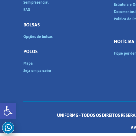
Semipresencial
Estrutura e 
EAD
Documentos I
Política de P
BOLSAS
Opções de bolsas
NOTÍCIAS
POLOS
Fique por den
Mapa
Seja um parceiro
Abrir a barra de ferramentas
UNIFORMG - TODOS OS DIREITOS RESERV
AV