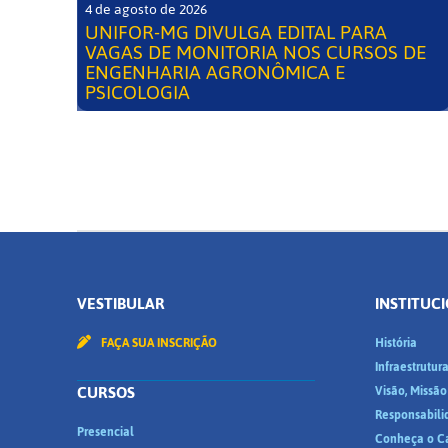
4 de agosto de 2026
UNIFOR-MG DIVULGA EDITAL PARA
VAGAS DE MONITORIA NOS CURSOS DE
ENGENHARIA AGRONÔMICA E
PSICOLOGIA
VESTIBULAR
INSTITUC
FAÇA SUA INSCRIÇÃO
História
Infraestrutur
CURSOS
Visão, Missão
Responsabili
Presencial
Conheça o C