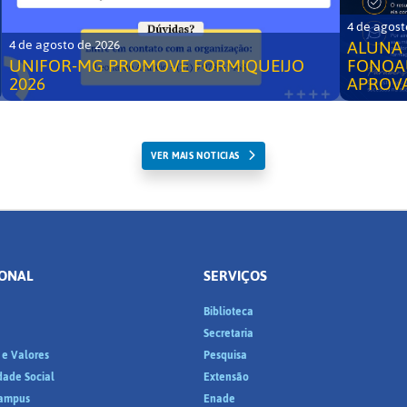
4 de agost
ALUNA 
4 de agosto de 2026
UNIFOR-MG PROMOVE FORMIQUEIJO
FONOA
2026
APROV
VER MAIS NOTICIAS
IONAL
SERVIÇOS
Biblioteca
a
Secretaria
 e Valores
Pesquisa
dade Social
Extensão
ampus
Enade