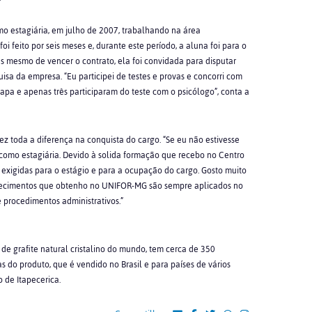
o estagiária, em julho de 2007, trabalhando na área
oi feito por seis meses e, durante este período, a aluna foi para o
s mesmo de vencer o contrato, ela foi convidada para disputar
sa da empresa. “Eu participei de testes e provas e concorri com
apa e apenas três participaram do teste com o psicólogo”, conta a
z toda a diferença na conquista do cargo. “Se eu não estivesse
como estagiária. Devido à solida formação que recebo no Centro
s exigidas para o estágio e para a ocupação do cargo. Gosto muito
onhecimentos que obtenho no UNIFOR-MG são sempre aplicados no
 procedimentos administrativos.”
de grafite natural cristalino do mundo, tem cerca de 350
s do produto, que é vendido no Brasil e para países de vários
 de Itapecerica.