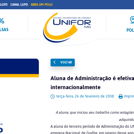
 LGPD
CANAL LGPD
ABRA UM POLO
LSAS
PO
VOLTAR
Aluna de Administração é efeti
internacionalmente
terça-feira, 26 de fevereiro de 2008.
Imprim
A aluna, que iniciou seu trabalho como estagiár
adquirido
A aluna do terceiro período de Administração do UN
empresa Nacional de Grafite, em janeiro desse ano