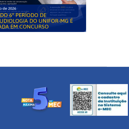
o de 2026
DO 6° PERÍODO DE
UDIOLOGIA DO UNIFOR-MG É
ADA EM CONCURSO