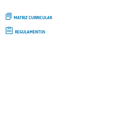
MATRIZ CURRICULAR
REGULAMENTOS
Selecione o curso de
GRADUAÇÃO
de interesse e saiba mais
Tipo
Modalidade
Polo
Curso