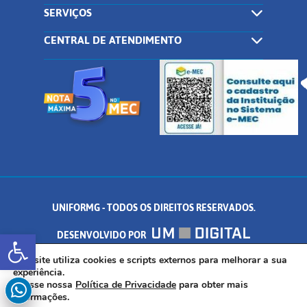
SERVIÇOS
CENTRAL DE ATENDIMENTO
UNIFORMG - TODOS OS DIREITOS RESERVADOS.
Abrir a barra de ferramentas
DESENVOLVIDO POR
AV. DR. ARNALDO DE SENNA, 328 - PALMEIRAS, FORMIGA/MG - CEP:
Este site utiliza cookies e scripts externos para melhorar a sua
experiência.
Acesse nossa
Política de Privacidade
para obter mais
35.574.530
informações.
INSCREVA-SE AGORA!