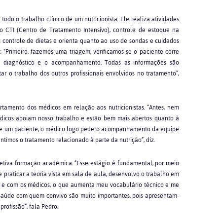
todo o trabalho clínico de um nutricionista. Ele realiza atividades
 ao CTI (Centro de Tratamento Intensivo), controle de estoque na
 controle de dietas e orienta quanto ao uso de sondas e cuidados
 “Primeiro, fazemos uma triagem, verificamos se o paciente corre
, o diagnóstico e o acompanhamento. Todas as informações são
ar o trabalho dos outros profissionais envolvidos no tratamento”,
mento dos médicos em relação aos nutricionistas. “Antes, nem
édicos apoiam nosso trabalho e estão bem mais abertos quanto à
cebe um paciente, o médico logo pede o acompanhamento da equipe
antimos o tratamento relacionado à parte da nutrição”, diz.
fetiva formação acadêmica. “Esse estágio é fundamental, por meio
 praticar a teoria vista em sala de aula, desenvolvo o trabalho em
e e com os médicos, o que aumenta meu vocabulário técnico e me
a saúde com quem convivo são muito importantes, pois apresentam-
rofissão”, fala Pedro.