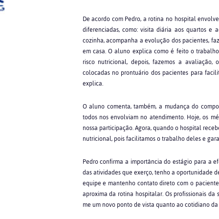
De acordo com Pedro, a rotina no hospital envolve 
diferenciadas, como: visita diária aos quartos e
cozinha, acompanha a evolução dos pacientes, faz
em casa. O aluno explica como é feito o trabalho:
risco nutricional, depois, fazemos a avaliação
colocadas no prontuário dos pacientes para facilit
explica.
O aluno comenta, também, a mudança do comporta
todos nos envolviam no atendimento. Hoje, os m
nossa participação. Agora, quando o hospital re
nutricional, pois facilitamos o trabalho deles e gar
Pedro confirma a importância do estágio para a e
das atividades que exerço, tenho a oportunidade de
equipe e mantenho contato direto com o pacient
aproxima da rotina hospitalar. Os profissionais d
me um novo ponto de vista quanto ao cotidiano da p