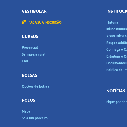
VESTIBULAR
INSTITUC
FAÇA SUA INSCRIÇÃO
História
Infraestrutur
CURSOS
Visão, Missão
Responsabili
Presencial
Conheça o C
Semipresencial
Estrutura e 
EAD
Documentos I
Política de P
BOLSAS
Opções de bolsas
NOTÍCIAS
POLOS
Fique por den
Mapa
Seja um parceiro