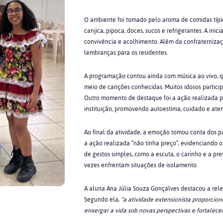
O ambiente foi tomado pelo aroma de comidas típic
canjica, pipoca, doces, sucos e refrigerantes. A in
convivência e acolhimento. Além da confraternizaç
lembranças para os residentes.
A programação contou ainda com música ao vivo, qu
meio de canções conhecidas. Muitos idosos particip
Outro momento de destaque foi a ação realizada p
instituição, promovendo autoestima, cuidado e aten
Ao final da atividade, a emoção tomou conta dos p
a ação realizada “não tinha preço”, evidenciando o 
de gestos simples, como a escuta, o carinho e a pr
vezes enfrentam situações de isolamento.
A aluna Ana Júlia Souza Gonçalves destacou a rel
Segundo ela,
“a atividade extensionista proporcio
enxergar a vida sob novas perspectivas e fortalec