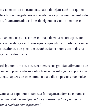
as, como caldo de mandioca, caldo de feijão, cachorro-quente,
iciativa buscou resgatar memórias afetivas e promover momentos de
ão, foram arrecadados itens de higiene pessoal, alimentos e
e animou os participantes e trouxe de volta recordações por
aram das danças, inclusive aqueles que utilizam cadeira de rodas.
elas alunas, que pintaram as unhas das senhoras acolhidas na
ção individualizada.
articipantes. Um dos idosos expressou sua gratidão afirmando que
impacto positivo do encontro. A iniciativa reforçou a importância
esença, capazes de transformar o dia a dia de pessoas que muitas
evância da experiência para sua formação acadêmica e humana.
nou uma vivência enriquecedora e transformadora, permitindo
endo o cuidado com o próximo”.