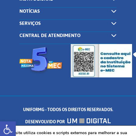
NOTÍCIAS
SERVIÇOS
CENTRAL DE ATENDIMENTO
UNIFORMG - TODOS OS DIREITOS RESERVADOS.
Abrir a barra de ferramentas
DESENVOLVIDO POR
AV. DR. ARNALDO DE SENNA, 328 - PALMEIRAS, FORMIGA/MG - CEP:
Este site utiliza cookies e scripts externos para melhorar a sua