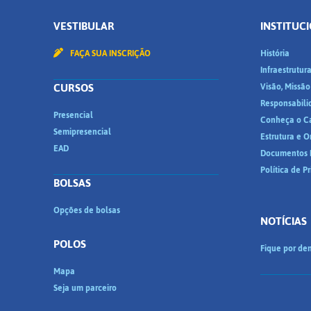
VESTIBULAR
INSTITUC
FAÇA SUA INSCRIÇÃO
História
Infraestrutur
CURSOS
Visão, Missão
Responsabili
Presencial
Conheça o C
Semipresencial
Estrutura e 
EAD
Documentos I
Política de P
BOLSAS
Opções de bolsas
NOTÍCIAS
POLOS
Fique por den
Mapa
Seja um parceiro