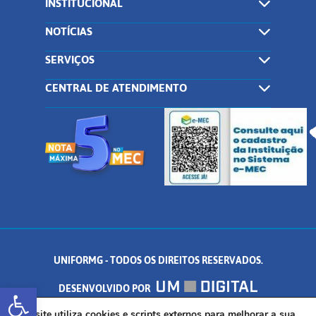
INSTITUCIONAL
NOTÍCIAS
SERVIÇOS
CENTRAL DE ATENDIMENTO
UNIFORMG - TODOS OS DIREITOS RESERVADOS.
Abrir a barra de ferramentas
DESENVOLVIDO POR
Este site utiliza cookies e scripts externos para melhorar a sua