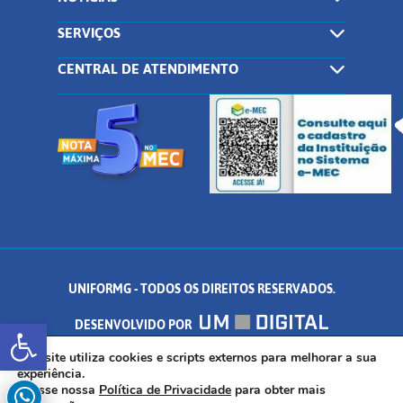
SERVIÇOS
CENTRAL DE ATENDIMENTO
UNIFORMG - TODOS OS DIREITOS RESERVADOS.
Abrir a barra de ferramentas
DESENVOLVIDO POR
AV. DR. ARNALDO DE SENNA, 328 - PALMEIRAS, FORMIGA/MG - CEP:
Este site utiliza cookies e scripts externos para melhorar a sua
experiência.
Acesse nossa
Política de Privacidade
para obter mais
35.574.530