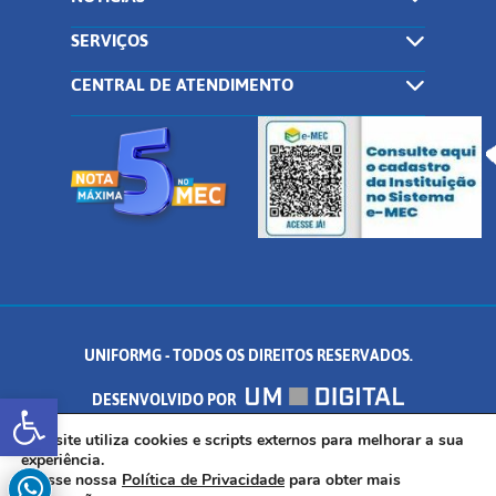
SERVIÇOS
CENTRAL DE ATENDIMENTO
UNIFORMG - TODOS OS DIREITOS RESERVADOS.
Abrir a barra de ferramentas
DESENVOLVIDO POR
AV. DR. ARNALDO DE SENNA, 328 - PALMEIRAS, FORMIGA/MG - CEP:
Este site utiliza cookies e scripts externos para melhorar a sua
experiência.
Acesse nossa
Política de Privacidade
para obter mais
35.574.530