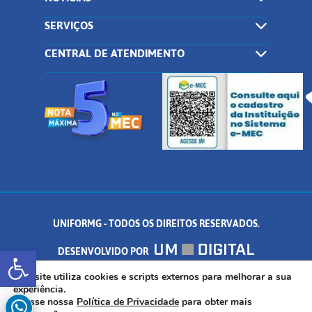
SERVIÇOS
CENTRAL DE ATENDIMENTO
UNIFORMG - TODOS OS DIREITOS RESERVADOS.
Abrir a barra de ferramentas
DESENVOLVIDO POR
AV. DR. ARNALDO DE SENNA, 328 - PALMEIRAS, FORMIGA/MG - CEP:
Este site utiliza cookies e scripts externos para melhorar a sua
experiência.
Acesse nossa
Política de Privacidade
para obter mais
35.574.530