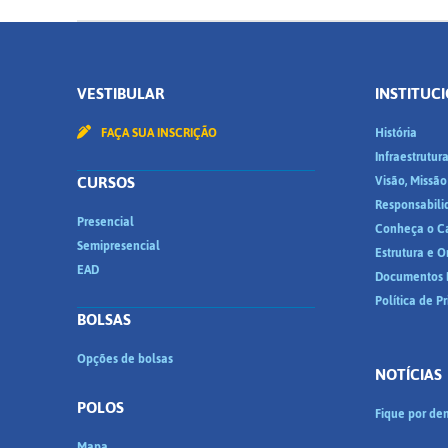
VESTIBULAR
INSTITUC
FAÇA SUA INSCRIÇÃO
História
Infraestrutur
CURSOS
Visão, Missão
Responsabili
Presencial
Conheça o C
Semipresencial
Estrutura e 
EAD
Documentos I
Política de P
BOLSAS
Opções de bolsas
NOTÍCIAS
POLOS
Fique por den
Mapa