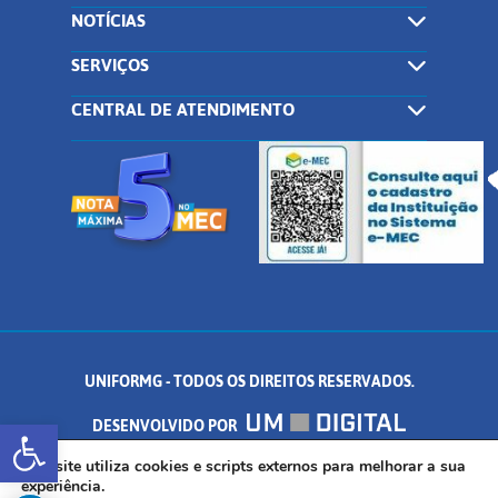
NOTÍCIAS
SERVIÇOS
CENTRAL DE ATENDIMENTO
UNIFORMG - TODOS OS DIREITOS RESERVADOS.
Abrir a barra de ferramentas
DESENVOLVIDO POR
AV. DR. ARNALDO DE SENNA, 328 - PALMEIRAS, FORMIGA/MG - CEP:
Este site utiliza cookies e scripts externos para melhorar a sua
experiência.