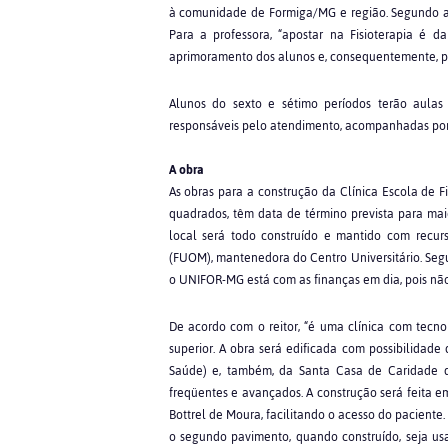
à comunidade de Formiga/MG e região. Segundo a 
Para a professora, “apostar na Fisioterapia é d
aprimoramento dos alunos e, consequentemente, pa
Alunos do sexto e sétimo períodos terão aulas 
responsáveis pelo atendimento, acompanhadas por 
A obra
As obras para a construção da Clínica Escola de F
quadrados, têm data de término prevista para m
local será todo construído e mantido com recur
(FUOM), mantenedora do Centro Universitário. Segun
o UNIFOR-MG está com as finanças em dia, pois não
De acordo com o reitor, “é uma clínica com tecn
superior. A obra será edificada com possibilidade
Saúde) e, também, da Santa Casa de Caridade d
freqüentes e avançados. A construção será feita e
Bottrel de Moura, facilitando o acesso do paciente.
o segundo pavimento, quando construído, seja us