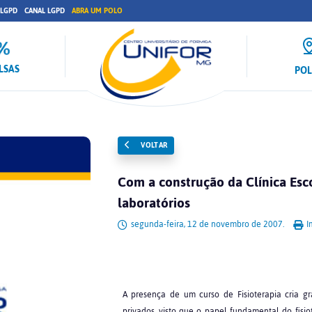
 LGPD
CANAL LGPD
ABRA UM POLO
LSAS
PO
VOLTAR
Com a construção da Clínica Esc
laboratórios
segunda-feira, 12 de novembro de 2007.
I
A presença de um curso de Fisioterapia cria g
privados, visto que o papel fundamental do fis