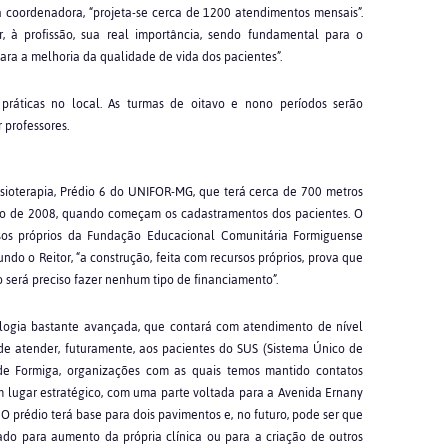
coordenadora, “projeta-se cerca de 1200 atendimentos mensais”.
ar, à profissão, sua real importância, sendo fundamental para o
ra a melhoria da qualidade de vida dos pacientes”.
práticas no local. As turmas de oitavo e nono períodos serão
professores.
isioterapia, Prédio 6 do UNIFOR-MG, que terá cerca de 700 metros
aio de 2008, quando começam os cadastramentos dos pacientes. O
sos próprios da Fundação Educacional Comunitária Formiguense
do o Reitor, “a construção, feita com recursos próprios, prova que
 será preciso fazer nenhum tipo de financiamento”.
ologia bastante avançada, que contará com atendimento de nível
 de atender, futuramente, aos pacientes do SUS (Sistema Único de
e Formiga, organizações com as quais temos mantido contatos
m lugar estratégico, com uma parte voltada para a Avenida Ernany
 O prédio terá base para dois pavimentos e, no futuro, pode ser que
ado para aumento da própria clínica ou para a criação de outros