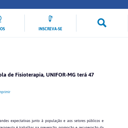
LOS
INSCREVA-SE
ola de Fisioterapia, UNIFOR-MG terá 47
mprimir
randes expectativas junto à população e aos setores públicos e
ioterapeuta é trabalhar na prevenção, promoção e recuperação da