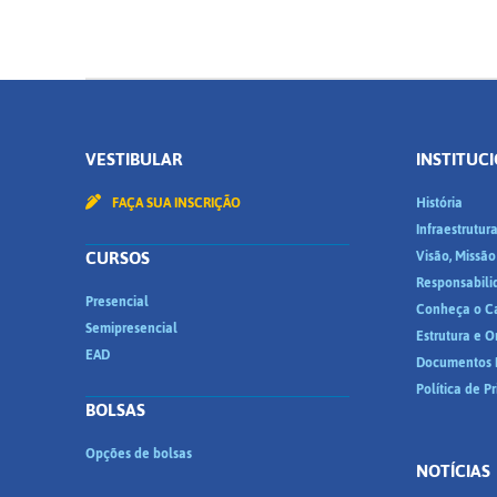
VESTIBULAR
INSTITUC
FAÇA SUA INSCRIÇÃO
História
Infraestrutur
CURSOS
Visão, Missão
Responsabili
Presencial
Conheça o C
Semipresencial
Estrutura e 
EAD
Documentos I
Política de P
BOLSAS
Opções de bolsas
NOTÍCIAS