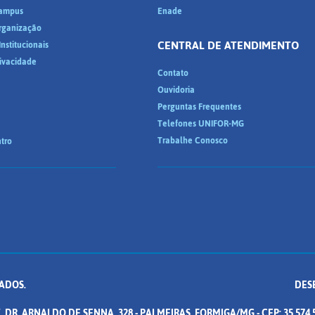
ampus
Enade
Organização
CENTRAL DE ATENDIMENTO
nstitucionais
rivacidade
Contato
Ouvidoria
Perguntas Frequentes
Telefones UNIFOR-MG
Trabalhe Conosco
tro
ADOS.
DES
. DR. ARNALDO DE SENNA, 328 - PALMEIRAS, FORMIGA/MG - CEP: 35.574.