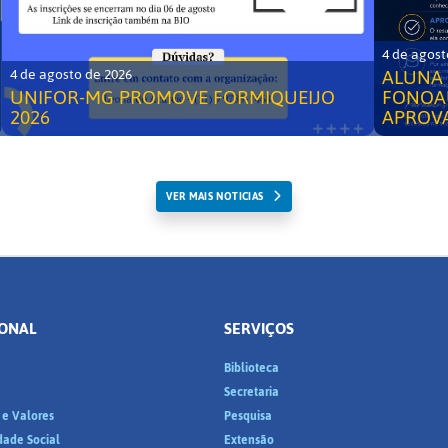
4 de agost
ALUNA 
4 de agosto de 2026
UNIFOR-MG PROMOVE FORMIQUEIJO
FONOA
2026
APROV
VER MAIS NOTICIAS
IONAL
SERVIÇOS
Biblioteca
a
Secretaria
 e Valores
Pesquisa
dade Social
Extensão