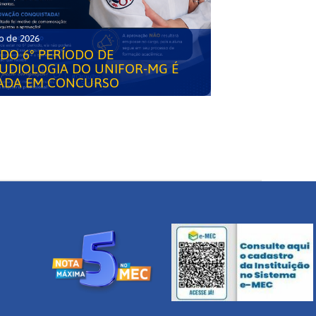
o de 2026
DO 6° PERÍODO DE
UDIOLOGIA DO UNIFOR-MG É
ADA EM CONCURSO