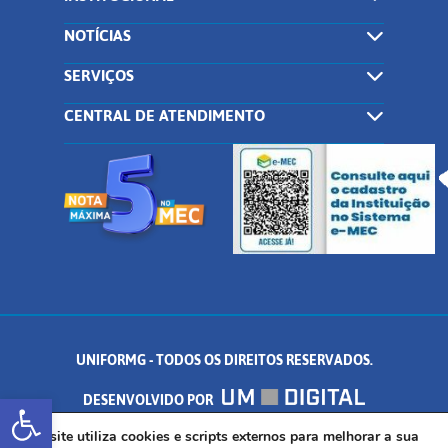
NOTÍCIAS
SERVIÇOS
CENTRAL DE ATENDIMENTO
UNIFORMG - TODOS OS DIREITOS RESERVADOS.
Abrir a barra de ferramentas
DESENVOLVIDO POR
AV. DR. ARNALDO DE SENNA, 328 - PALMEIRAS, FORMIGA/MG - CEP:
Este site utiliza cookies e scripts externos para melhorar a sua