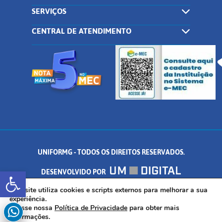
SERVIÇOS
CENTRAL DE ATENDIMENTO
UNIFORMG - TODOS OS DIREITOS RESERVADOS.
Abrir a barra de ferramentas
DESENVOLVIDO POR
AV. DR. ARNALDO DE SENNA, 328 - PALMEIRAS, FORMIGA/MG - CEP:
Este site utiliza cookies e scripts externos para melhorar a sua
experiência.
Acesse nossa
Política de Privacidade
para obter mais
35.574.530
informações.