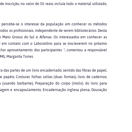
e inscrição, no valor de 50 reais, incluía todo o material utilizado,
 percebe-se o interesse da população em conhecer os métodos
dos os profissionais, independente de serem bibliotecários. Desta
mo Mato Grosso do Sul e Alfenas. Os interessados em conhecer as
ar em contato com o Laboratório para se inscreverem no próximo
hor aproveitamento dos participantes. ", comentou a responsável
MG, Margarita Torres.
 das partes de um livro encadernado; sentido das fibras de papel;
 papéis; Costuras: folhas soltas (duas formas), livro de cadernos;
a (usando barbante); Preparação do corpo (miolo) do livro para
tagem e encapsulamento; Encadernação inglesa plena; Douração