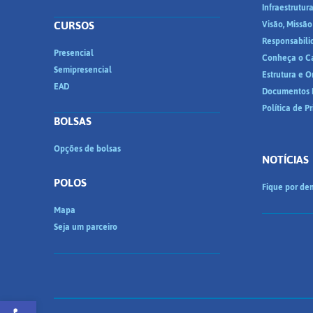
Infraestrutur
CURSOS
Visão, Missão
Responsabili
Presencial
Conheça o C
Semipresencial
Estrutura e 
EAD
Documentos I
Política de P
BOLSAS
Opções de bolsas
NOTÍCIAS
POLOS
Fique por den
Mapa
Seja um parceiro
Abrir a barra de ferramentas