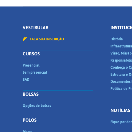
VESTIBULAR
INSTITUC
FAÇA SUA INSCRIÇÃO
História
Infraestrutur
CURSOS
Visão, Missão
Responsabili
Presencial
Conheça o C
Semipresencial
Estrutura e 
EAD
Documentos I
Política de P
BOLSAS
Opções de bolsas
NOTÍCIAS
POLOS
Fique por den
Mapa