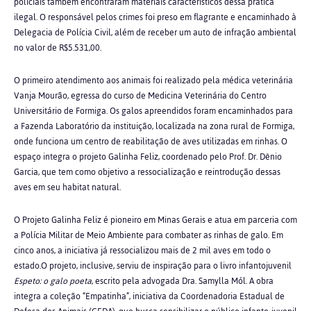
policiais também encontraram materiais característicos dessa prática
ilegal. O responsável pelos crimes foi preso em flagrante e encaminhado à
Delegacia de Polícia Civil, além de receber um auto de infração ambiental
no valor de R$5.531,00.
O primeiro atendimento aos animais foi realizado pela médica veterinária
Vanja Mourão, egressa do curso de Medicina Veterinária do Centro
Universitário de Formiga. Os galos apreendidos foram encaminhados para
a Fazenda Laboratório da instituição, localizada na zona rural de Formiga,
onde funciona um centro de reabilitação de aves utilizadas em rinhas. O
espaço integra o projeto Galinha Feliz, coordenado pelo Prof. Dr. Dênio
Garcia, que tem como objetivo a ressocialização e reintrodução dessas
aves em seu habitat natural.
O Projeto Galinha Feliz é pioneiro em Minas Gerais e atua em parceria com
a Polícia Militar de Meio Ambiente para combater as rinhas de galo. Em
cinco anos, a iniciativa já ressocializou mais de 2 mil aves em todo o
estado.O projeto, inclusive, serviu de inspiração para o livro infantojuvenil
Espeto: o galo poeta
, escrito pela advogada Dra. Samylla Mól. A obra
integra a coleção “Empatinha”, iniciativa da Coordenadoria Estadual de