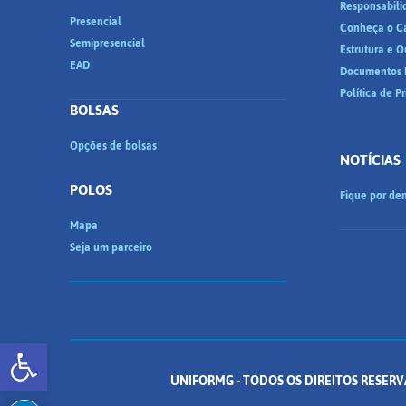
Responsabili
Presencial
Conheça o C
Semipresencial
Estrutura e 
EAD
Documentos I
Política de P
BOLSAS
Opções de bolsas
NOTÍCIAS
POLOS
Fique por den
Mapa
Seja um parceiro
Abrir a barra de ferramentas
UNIFORMG - TODOS OS DIREITOS RESERV