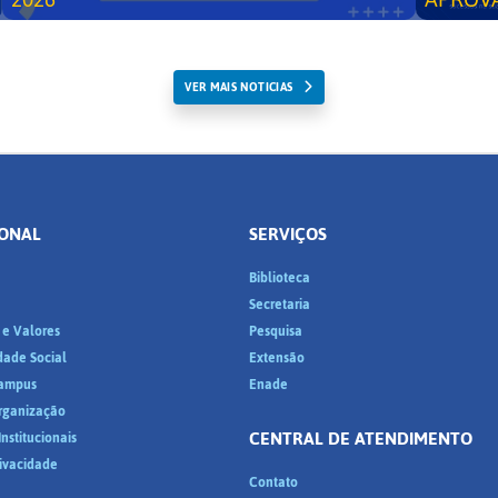
VER MAIS NOTICIAS
IONAL
SERVIÇOS
Biblioteca
a
Secretaria
 e Valores
Pesquisa
dade Social
Extensão
ampus
Enade
Organização
CENTRAL DE ATENDIMENTO
nstitucionais
rivacidade
Contato