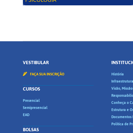
VESTIBULAR
INSTITUC
FAÇA SUA INSCRIÇÃO
História
Infraestrutur
CURSOS
Visão, Missão
Responsabili
Presencial
Conheça o C
Semipresencial
Estrutura e 
EAD
Documentos I
Política de P
BOLSAS