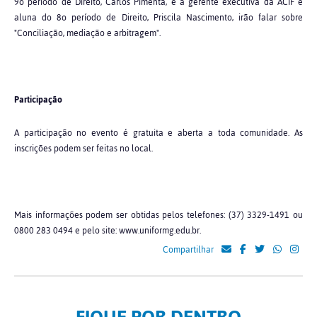
9o período de Direito, Carlos Pimenta, e a gerente executiva da ACIF e
aluna do 8o período de Direito, Priscila Nascimento, irão falar sobre
"Conciliação, mediação e arbitragem".
Participação
A participação no evento é gratuita e aberta a toda comunidade. As
inscrições podem ser feitas no local.
Mais informações podem ser obtidas pelos telefones: (37) 3329-1491 ou
0800 283 0494 e pelo site: www.uniformg.edu.br.
Compartilhar
FIQUE POR DENTRO