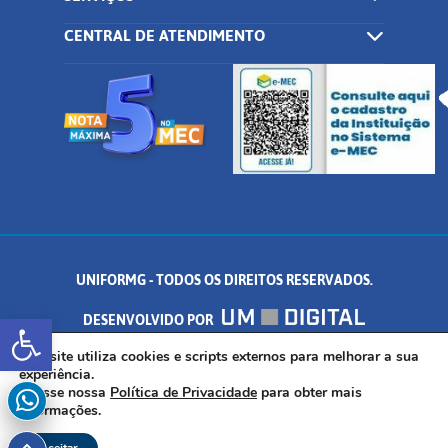
CENTRAL DE ATENDIMENTO
UNIFORMG - TODOS OS DIREITOS RESERVADOS.
Abrir a barra de ferramentas
DESENVOLVIDO POR
AV. DR. ARNALDO DE SENNA, 328 - PALMEIRAS, FORMIGA/MG - CEP:
Este site utiliza cookies e scripts externos para melhorar a sua
experiência.
Acesse nossa
Política de Privacidade
para obter mais
35.574.530
informações.