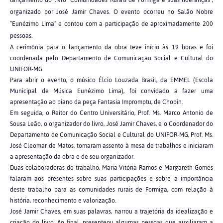
organizado por José Jamir Chaves. O evento ocorreu no Salão Nobre
“Eunézimo Lima” e contou com a participação de aproximadamente 200
pessoas.
A cerimônia para o lançamento da obra teve início às 19 horas e foi
coordenada pelo Departamento de Comunicação Social e Cultural do
UNIFOR-MG.
Para abrir o evento, o músico Élcio Louzada Brasil, da EMMEL (Escola
Municipal de Música Eunézimo Lima), foi convidado a fazer uma
apresentação ao piano da peça Fantasia Impromptu, de Chopin.
Em seguida, o Reitor do Centro Universitário, Prof. Ms. Marco Antonio de
Sousa Leão, o organizador do livro, José Jamir Chaves, e o Coordenador do
Departamento de Comunicação Social e Cultural do UNIFOR-MG, Prof. Ms.
José Cleomar de Matos, tomaram assento à mesa de trabalhos e iniciaram
a apresentação da obra e de seu organizador.
Duas colaboradoras do trabalho, Maria Vitória Ramos e Margareth Gomes
falaram aos presentes sobre suas participações e sobre a importância
deste trabalho para as comunidades rurais de Formiga, com relação à
história, reconhecimento e valorização.
José Jamir Chaves, em suas palavras, narrou a trajetória da idealização e
criação do livro. Ao final, presenteou algumas pessoas que auxiliaram a