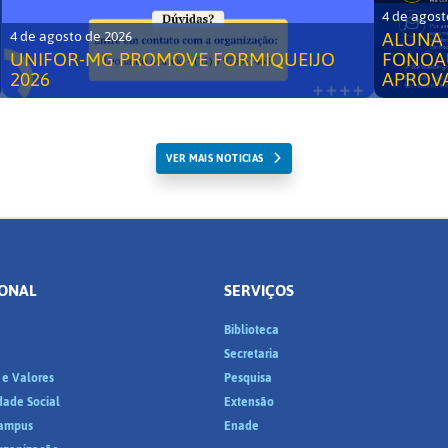
4 de agost
ALUNA 
4 de agosto de 2026
UNIFOR-MG PROMOVE FORMIQUEIJO
FONOA
2026
APROV
VER MAIS NOTICIAS
IONAL
SERVIÇOS
Biblioteca
a
Secretaria
 e Valores
Pesquisa
dade Social
Extensão
ampus
Enade