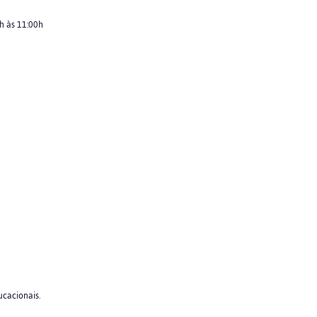
0h às 11:00h
ucacionais.