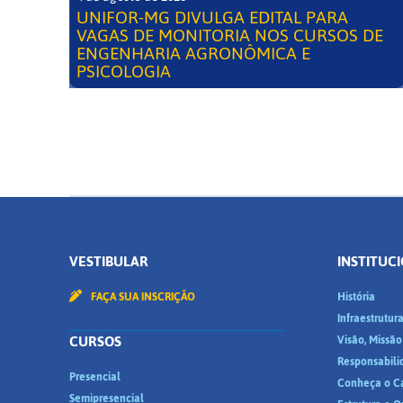
UNIFOR-MG DIVULGA EDITAL PARA
VAGAS DE MONITORIA NOS CURSOS DE
ENGENHARIA AGRONÔMICA E
PSICOLOGIA
VESTIBULAR
INSTITUC
FAÇA SUA INSCRIÇÃO
História
Infraestrutur
CURSOS
Visão, Missão
Responsabili
Presencial
Conheça o C
Semipresencial