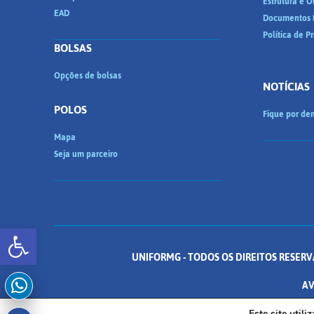
Estrutura e 
EAD
Documentos I
Política de P
BOLSAS
Opções de bolsas
NOTÍCIAS
POLOS
Fique por den
Mapa
Seja um parceiro
Abrir a barra de ferramentas
UNIFORMG - TODOS OS DIREITOS RESERV
AV
Este site util