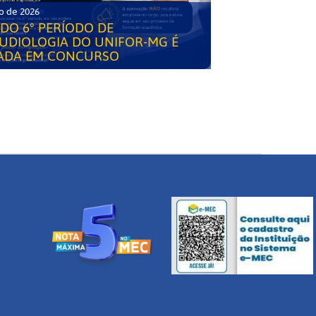
o de 2026
DO 6° PERÍODO DE
UDIOLOGIA DO UNIFOR-MG É
ADA EM CONCURSO