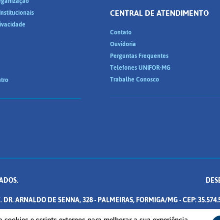
Organização
CENTRAL DE ATENDIMENTO
nstitucionais
rivacidade
Contato
Ouvidoria
Perguntas Frequentes
Telefones UNIFOR-MG
Trabalhe Conosco
tro
ADOS.
DES
. DR. ARNALDO DE SENNA, 328 - PALMEIRAS, FORMIGA/MG - CEP: 35.574.
iza cookies e scripts externos para melhorar a sua experiência.