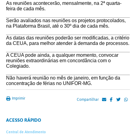
As reuniões acontecerão, mensalmente, na 2ª quarta-
feira de cada mês.
⠀⠀⠀⠀⠀⠀⠀⠀⠀
Serão avaliados nas reuniões os projetos protocolados,
na Plataforma Brasil, até o 30º dia de cada mês.
⠀⠀⠀⠀⠀⠀⠀⠀⠀
As datas das reuniões poderão ser modificadas, a critério
da CEUA, para melhor atender à demanda de processos.
⠀⠀⠀⠀⠀⠀⠀⠀⠀
A CEUA pode ainda, a qualquer momento, convocar
reuniões extraordinárias em concordância com o
Colegiado.
⠀⠀⠀⠀⠀⠀⠀⠀⠀
Não haverá reunião no mês de janeiro, em função da
concentração de férias no UNIFOR-MG.
Imprimir
Compartilhar
ACESSO RÁPIDO
Central de Atendimento