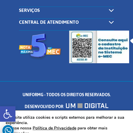
SERVIÇOS
CENTRAL DE ATENDIMENTO
UNIFORMG - TODOS OS DIREITOS RESERVADOS.
Abrir a barra de ferramentas
DESENVOLVIDO POR
AV. DR. ARNALDO DE SENNA, 328 - PALMEIRAS, FORMIGA/MG - CEP:
Este site utiliza cookies e scripts externos para melhorar a sua
experiência.
Acesse nossa
Política de Privacidade
para obter mais
35.574.530