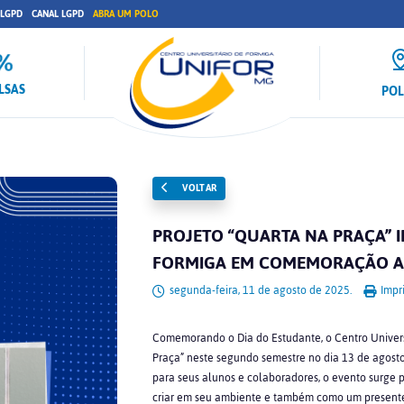
 LGPD
CANAL LGPD
ABRA UM POLO
LSAS
PO
VOLTAR
PROJETO “QUARTA NA PRAÇA” 
FORMIGA EM COMEMORAÇÃO AO
segunda-feira, 11 de agosto de 2025.
Impri
Comemorando o Dia do Estudante, o Centro Universi
Praça” neste segundo semestre no dia 13 de agost
para seus alunos e colaboradores, o evento surge p
criar em seu ambiente e também como um present