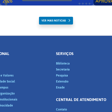
2026
APROV
VER MAIS NOTICIAS
IONAL
SERVIÇOS
Biblioteca
a
Secretaria
 e Valores
Pesquisa
dade Social
Extensão
ampus
Enade
Organização
CENTRAL DE ATENDIMENTO
nstitucionais
rivacidade
Contato