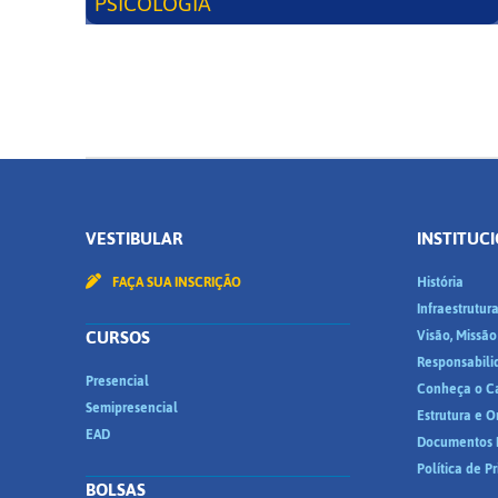
PSICOLOGIA
VESTIBULAR
INSTITUC
FAÇA SUA INSCRIÇÃO
História
Infraestrutur
CURSOS
Visão, Missão
Responsabili
Presencial
Conheça o C
Semipresencial
Estrutura e 
EAD
Documentos I
Política de P
BOLSAS