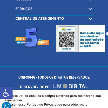
SERVIÇOS
CENTRAL DE ATENDIMENTO
UNIFORMG - TODOS OS DIREITOS RESERVADOS.
Abrir a barra de ferramentas
DESENVOLVIDO POR
AV. DR. ARNALDO DE SENNA, 328 - PALMEIRAS, FORMIGA/MG - CEP:
Este site utiliza cookies e scripts externos para melhorar a sua
experiência.
Acesse nossa
Política de Privacidade
para obter mais
35.574.530