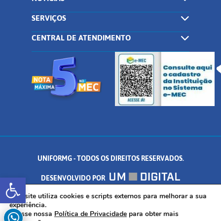
SERVIÇOS
CENTRAL DE ATENDIMENTO
UNIFORMG - TODOS OS DIREITOS RESERVADOS.
Abrir a barra de ferramentas
DESENVOLVIDO POR
AV. DR. ARNALDO DE SENNA, 328 - PALMEIRAS, FORMIGA/MG - CEP:
Este site utiliza cookies e scripts externos para melhorar a sua
experiência.
Acesse nossa
Política de Privacidade
para obter mais
35.574.530