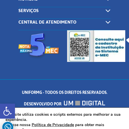
SERVIÇOS
CENTRAL DE ATENDIMENTO
UNIFORMG - TODOS OS DIREITOS RESERVADOS.
Abrir a barra de ferramentas
DESENVOLVIDO POR
AV. DR. ARNALDO DE SENNA, 328 - PALMEIRAS, FORMIGA/MG - CEP:
Este site utiliza cookies e scripts externos para melhorar a sua
experiência.
Acesse nossa
Política de Privacidade
para obter mais
35.574.530