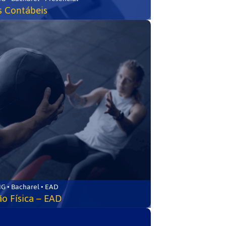
s Contábeis
G • Bacharel • EAD
o Física – EAD