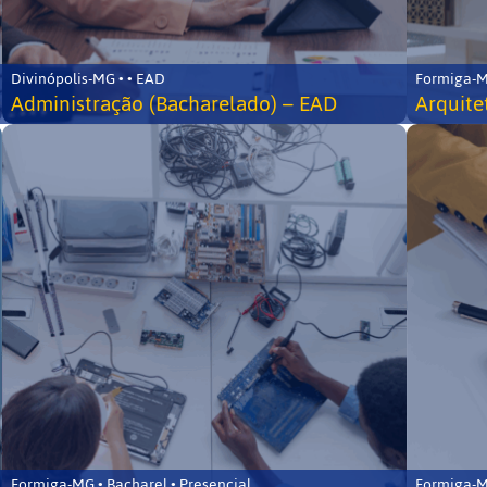
Divinópolis-MG • • EAD
Formiga-MG
Administração (Bacharelado) – EAD
Arquite
Formiga-MG • Bacharel • Presencial
Formiga-MG