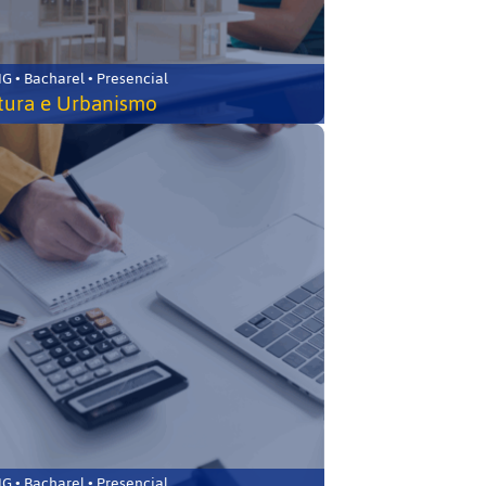
 • Bacharel • Presencial
tura e Urbanismo
 • Bacharel • Presencial