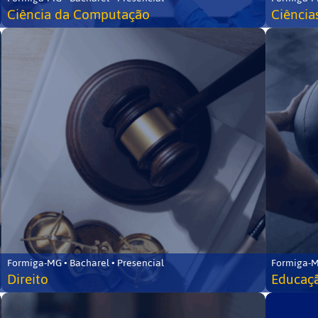
Ciência da Computação
Ciência
Formiga-MG • Bacharel • Presencial
Formiga-M
Direito
Educaçã