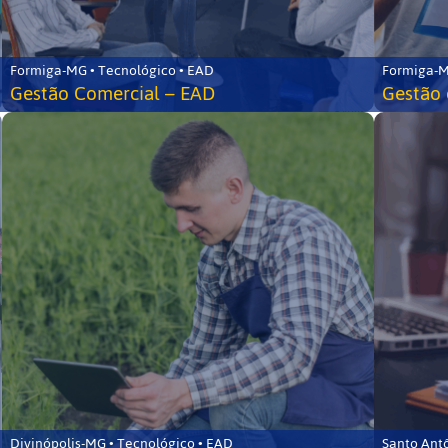
Formiga-MG • Tecnológico • EAD
Formiga-M
Gestão Comercial – EAD
Gestão 
Divinópolis-MG • Tecnológico • EAD
Santo Ant