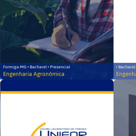
Formiga-MG • Bacharel • Presencial
• Bacharel
Engenharia Agronômica
Engenha