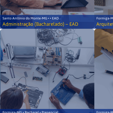
Santo Antônio do Monte-MG • • EAD
Formiga-MG
Administração (Bacharelado) – EAD
Arquite
Formiga-MG • Bacharel • Presencial
Formiga-MG