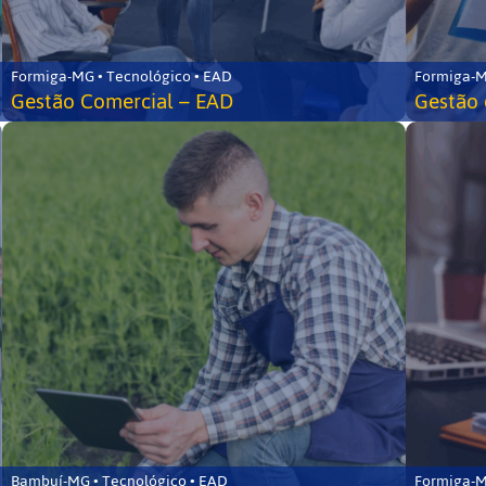
Formiga-MG • Tecnológico • EAD
Formiga-M
Gestão Comercial – EAD
Gestão 
Bambuí-MG • Tecnológico • EAD
Formiga-M