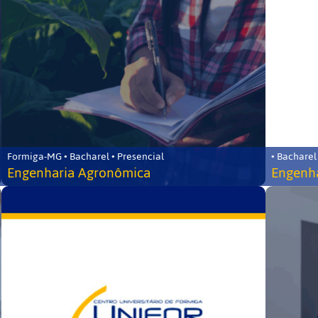
Formiga-MG • Bacharel • Presencial
• Bacharel
Engenharia Agronômica
Engenha