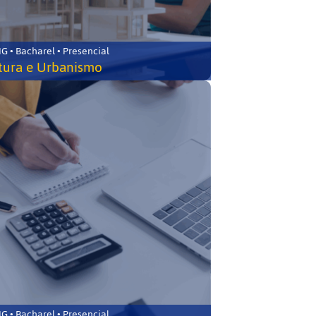
 • Bacharel • Presencial
tura e Urbanismo
 • Bacharel • Presencial