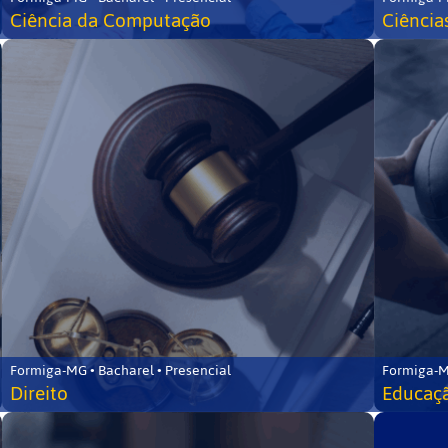
Ciência da Computação
Ciência
Formiga-MG • Bacharel • Presencial
Formiga-M
Direito
Educaçã