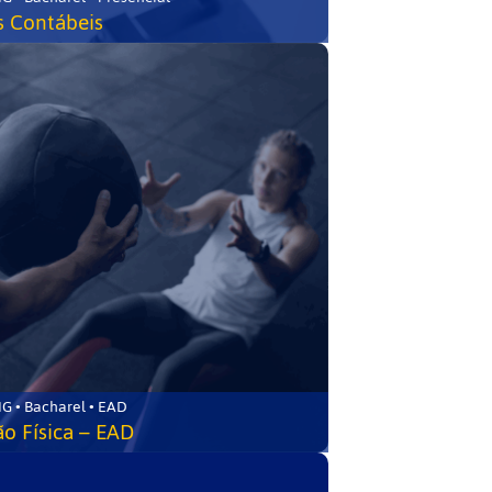
s Contábeis
G • Bacharel • EAD
o Física – EAD