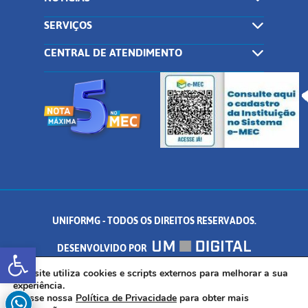
SERVIÇOS
CENTRAL DE ATENDIMENTO
UNIFORMG - TODOS OS DIREITOS RESERVADOS.
Abrir a barra de ferramentas
DESENVOLVIDO POR
AV. DR. ARNALDO DE SENNA, 328 - PALMEIRAS, FORMIGA/MG - CEP:
Este site utiliza cookies e scripts externos para melhorar a sua
experiência.
Acesse nossa
Política de Privacidade
para obter mais
35.574.530