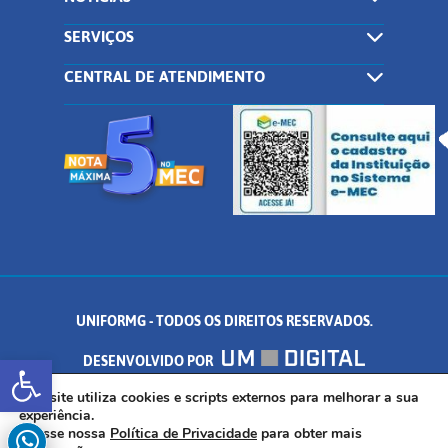
SERVIÇOS
CENTRAL DE ATENDIMENTO
UNIFORMG - TODOS OS DIREITOS RESERVADOS.
Abrir a barra de ferramentas
DESENVOLVIDO POR
AV. DR. ARNALDO DE SENNA, 328 - PALMEIRAS, FORMIGA/MG - CEP:
Este site utiliza cookies e scripts externos para melhorar a sua
experiência.
Acesse nossa
Política de Privacidade
para obter mais
35.574.530