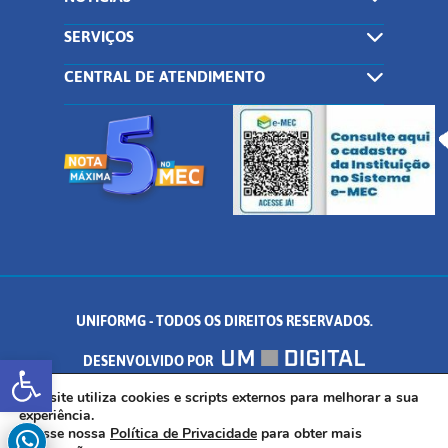
SERVIÇOS
CENTRAL DE ATENDIMENTO
UNIFORMG - TODOS OS DIREITOS RESERVADOS.
Abrir a barra de ferramentas
DESENVOLVIDO POR
AV. DR. ARNALDO DE SENNA, 328 - PALMEIRAS, FORMIGA/MG - CEP:
Este site utiliza cookies e scripts externos para melhorar a sua
experiência.
Acesse nossa
Política de Privacidade
para obter mais
35.574.530